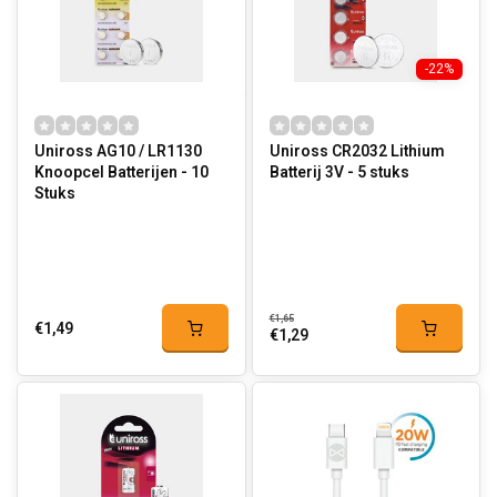
-22%
Uniross AG10 / LR1130
Uniross CR2032 Lithium
Knoopcel Batterijen - 10
Batterij 3V - 5 stuks
Stuks
€1,65
€1,49
€1,29