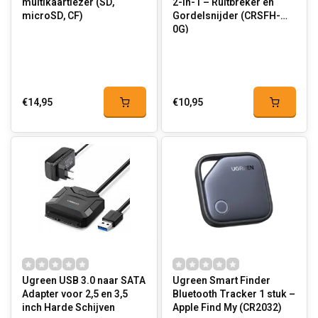
multikaartlezer (SD,
2-in-1 – Ruitbreker en
microSD, CF)
Gordelsnijder (CRSFH-
0G)
€14,95
€10,95
Ugreen USB 3.0 naar SATA
Ugreen Smart Finder
Adapter voor 2,5 en 3,5
Bluetooth Tracker 1 stuk –
inch Harde Schijven
Apple Find My (CR2032)