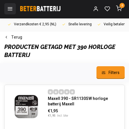
0
Verzendkosten € 2,95 (NL)
Snelle levering
Veilig betalen (i
Terug
PRODUCTEN GETAGD MET 390 HORLOGE
BATTERIJ
Filters
Maxell 390 - SR1130SW horloge
batterij Maxell
€1,95
€1,95
Incl. btw