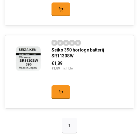
Seiko 390 horloge batterij
SR1130SW
€1,89
€1,89
Incl. btw
1