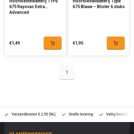
Hoortoestelbatterij TYPE
Hoortoestelbatterij Type
675 Rayovac Extra
675 Blauw – Blister 6 stuks
Advanced
€1,49
€1,95
1
Verzendkosten € 2,95 (NL)
Snelle levering
Veilig betalen (