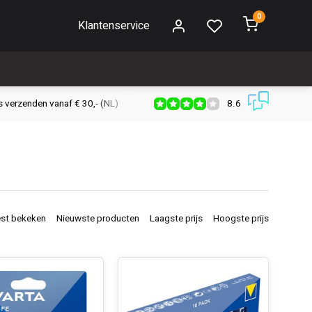
0
Klantenservice
8.6
s verzenden vanaf € 30,- (NL)
Verzendkosten € 2,95 (NL)
Snell
st bekeken
Nieuwste producten
Laagste prijs
Hoogste prijs