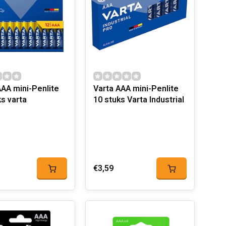
AAA mini-Penlite
Varta AAA mini-Penlite
ks varta
10 stuks Varta Industrial
€3,59