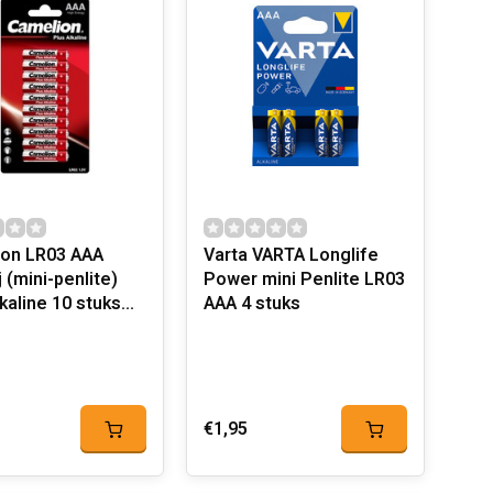
on LR03 AAA
Varta VARTA Longlife
j (mini-penlite)
Power mini Penlite LR03
kaline 10 stuks
AAA 4 stuks
ion
€1,95