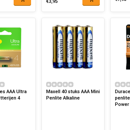
€3,95
es AAA Ultra
Maxell 40 stuks AAA Mini
Duracel
tterijen 4
Penlite Alkaline
penlite
Power