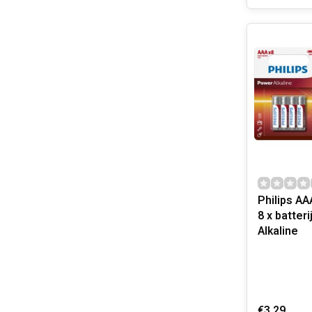
Philips AA
8 x batter
Alkaline
€3,29