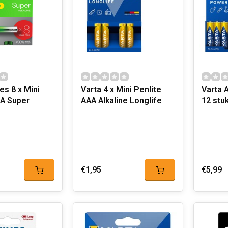
es 8 x Mini
Varta 4 x Mini Penlite
Varta 
AA Super
AAA Alkaline Longlife
12 stu
€1,95
€5,99