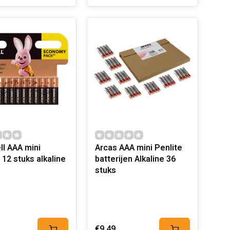
ll AAA mini
Arcas AAA mini Penlite
 12 stuks alkaline
batterijen Alkaline 36
stuks
€9,49