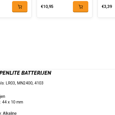
€10,95
€3,39
 PENLITE BATTERIJEN
ls: LR03, MN2400, 4103
jen
: 44 x 10 mm
e: Alkaline