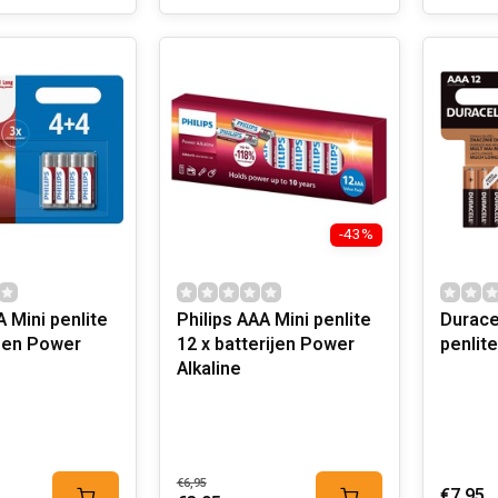
-43%
A Mini penlite
Philips AAA Mini penlite
Durace
ijen Power
12 x batterijen Power
penlite
Alkaline
€6,95
€7,95