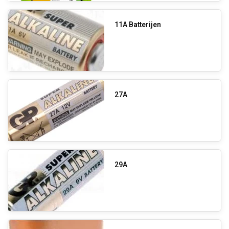
11A Batterijen
27A
29A