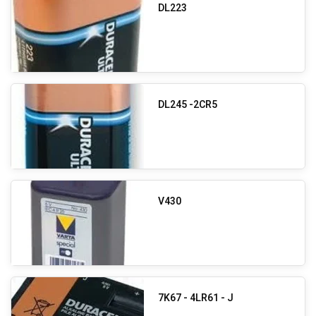
DL223
DL245 -2CR5
V430
7K67 - 4LR61 - J