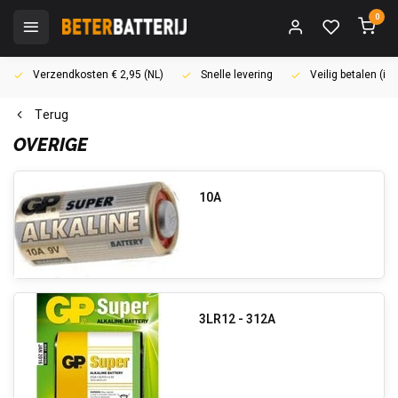
0
Verzendkosten € 2,95 (NL)
Snelle levering
Veilig betalen (i
Terug
OVERIGE
10A
3LR12 - 312A