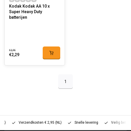
Kodak Kodak AA 10 x
Super Heavy Duty
batterijen
€2,95
€2,29
1
Verzendkosten € 2,95 (NL)
Snelle levering
Veilig betalen (