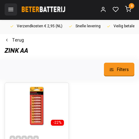
0
Verzendkosten € 2,95 (NL)
Snelle levering
Veilig betalen (i
Terug
ZINK AA
Filters
-22%