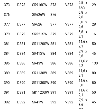
9,5 x
373
D373
SR916SW
373
V373
29
1,65
6,8 x
376
SR626W
376
2,6
6,8 x
377
D377
SR626
377
V377
28
2,6
5,8 x
379
D379
SR521SW
379
V379
16
2,1
11,6 x
381
D381
SR1120SW
381
V381
50
2,1
7,9 x
384
D384
SR41SW
384
V384
45
3,6
11,6 x
386
D386
SR43W
386
V386
130
4,2
11,6 x
389
D389
SR1130W
389
V389
80
3,1
11,6 x
390
D390
SR1130SW
390
V390
80
3,0
11,6 x
391
D391
5R1120SW
391
V391
50
2,1
7,9 x
392
D392
SR41W
392
V392
45
3,6