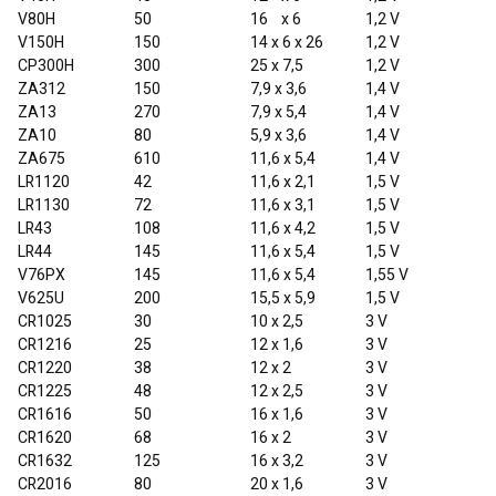
V80H
50
16 x 6
1,2 V
V150H
150
14 x 6 x 26
1,2 V
CP300H
300
25 x 7,5
1,2 V
ZA312
150
7,9 x 3,6
1,4 V
ZA13
270
7,9 x 5,4
1,4 V
ZA10
80
5,9 x 3,6
1,4 V
ZA675
610
11,6 x 5,4
1,4 V
LR1120
42
11,6 x 2,1
1,5 V
LR1130
72
11,6 x 3,1
1,5 V
LR43
108
11,6 x 4,2
1,5 V
LR44
145
11,6 x 5,4
1,5 V
V76PX
145
11,6 x 5,4
1,55 V
V625U
200
15,5 x 5,9
1,5 V
CR1025
30
10 x 2,5
3 V
CR1216
25
12 x 1,6
3 V
CR1220
38
12 x 2
3 V
CR1225
48
12 x 2,5
3 V
CR1616
50
16 x 1,6
3 V
CR1620
68
16 x 2
3 V
CR1632
125
16 x 3,2
3 V
CR2016
80
20 x 1,6
3 V