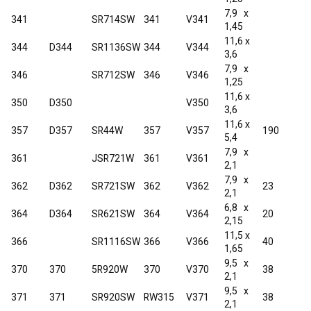
7,9 x
341
SR714SW
341
V341
1,45
11,6 x
344
D344
SR1136SW
344
V344
3,6
7,9 x
346
SR712SW
346
V346
1,25
11,6 x
350
D350
V350
3,6
11,6 x
357
D357
SR44W
357
V357
190
5,4
7,9 x
361
JSR721W
361
V361
2,1
7,9 x
362
D362
SR721SW
362
V362
23
2,1
6,8 x
364
D364
SR621SW
364
V364
20
2,15
11,5 x
366
SR1116SW
366
V366
40
1,65
9,5 x
370
370
5R920W
370
V370
38
2,1
9,5 x
371
371
SR920SW
RW315
V371
38
2,1