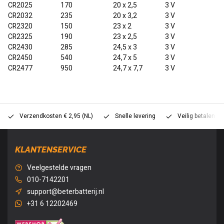
CR2025
170
20 x 2,5
3 V
CR2032
235
20 x 3,2
3 V
CR2320
150
23 x 2
3 V
CR2325
190
23 x 2,5
3 V
CR2430
285
24,5 x 3
3 V
CR2450
540
24,7 x 5
3 V
CR2477
950
24,7 x 7,7
3 V
Verzendkosten € 2,95 (NL)
Snelle levering
Veilig betalen (
KLANTENSERVICE
Veelgestelde vragen
010-7142201
support@beterbatterij.nl
+31 6 12202469