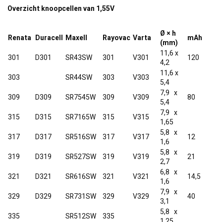
Overzicht knoopcellen van 1,55V
Ø × h
Renata
Duracell
Maxell
Rayovac
Varta
mAh
(mm)
11,6 x
301
D301
SR43SW
301
V301
120
4,2
11,6 x
303
SR44SW
303
V303
5,4
7,9 x
309
D309
SR7545W
309
V309
80
5,4
7,9 x
315
D315
SR7165W
315
V315
1,65
5,8 x
317
D317
SR516SW
317
V317
12
1,6
5,8 x
319
D319
SR527SW
319
V319
21
2,7
6,8 x
321
D321
SR616SW
321
V321
14,5
1,6
7,9 x
329
D329
SR731SW
329
V329
40
3,1
5,8 x
335
SR512SW
335
1,25