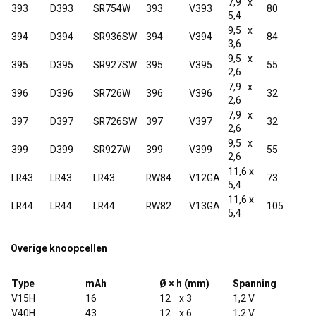
7,9 x
393
D393
SR754W
393
V393
80
5,4
9,5 x
394
D394
SR936SW
394
V394
84
3,6
9,5 x
395
D395
SR927SW
395
V395
55
2,6
7,9 x
396
D396
SR726W
396
V396
32
2,6
7,9 x
397
D397
SR726SW
397
V397
32
2,6
9,5 x
399
D399
SR927W
399
V399
55
2,6
11,6 x
LR43
LR43
LR43
RW84
V12GA
73
5,4
11,6 x
LR44
LR44
LR44
RW82
V13GA
105
5,4
Overige knoopcellen
Type
mAh
Ø × h (mm)
Spanning
V15H
16
12 x 3
1,2 V
V40H
43
12 x 6
1,2 V