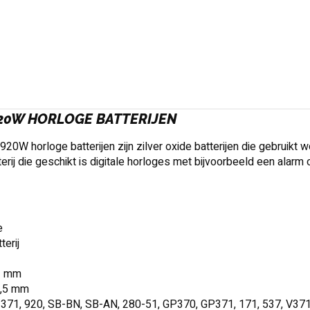
920W HORLOGE BATTERIJEN
20W horloge batterijen zijn zilver oxide batterijen die gebruikt w
terij die geschikt is digitale horloges met bijvoorbeeld een alarm o
e
terij
1 mm
9,5 mm
: 371, 920, SB-BN, SB-AN, 280-51, GP370, GP371, 171, 537, V3