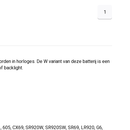
1
orden in horloges. De W variant van deze batterij is een
f backlight.
71, 605, CX69, SR920W, SR920SW, SR69, LR920, G6,