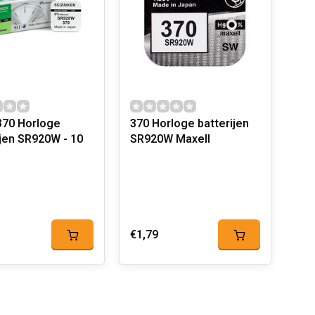
orloge
370 Horloge batterijen
ijen SR920W - 10
SR920W Maxell
€1,79