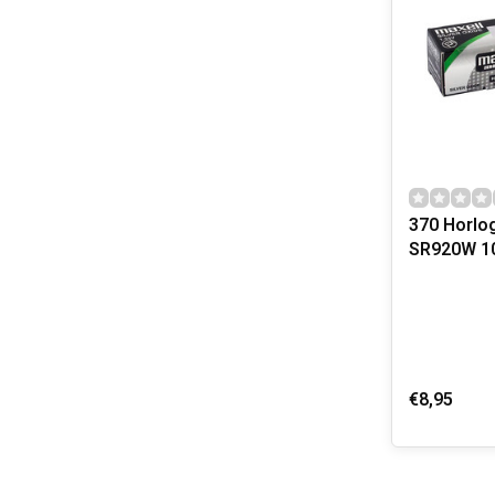
370 Horloge batterijen
SR920W 10
€8,95