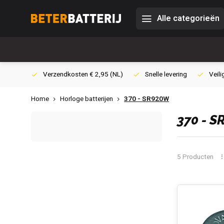
Alle categorieën
0,- (NL)
Verzendkosten € 2,95 (NL)
Snelle levering
Veili
Home
Horloge batterijen
370 - SR920W
370 - 
5 Producten