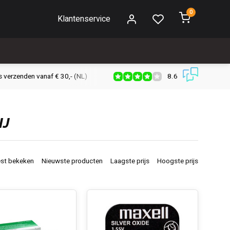
0
Klantenservice
8.6
s verzenden vanaf € 30,- (NL)
Verzendkosten € 2,95 (NL)
Snell
IJ
st bekeken
Nieuwste producten
Laagste prijs
Hoogste prijs