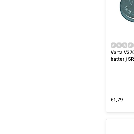
Varta V37
batterij S
€1,79