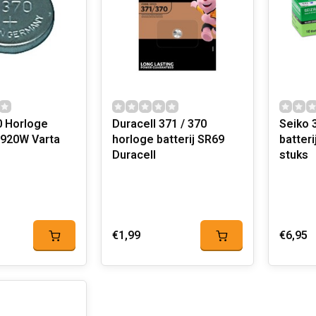
0 Horloge
Duracell 371 / 370
Seiko 370 H
R920W Varta
horloge batterij SR69
batter
Duracell
stuks
€1,99
€6,95