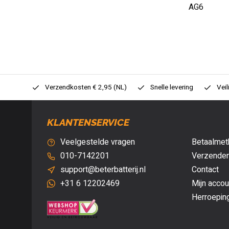
AG6
0,- (NL)
Verzendkosten € 2,95 (NL)
Snelle levering
Veil
KLANTENSERVICE
Veelgestelde vragen
Betaalmet
010-7142201
Verzenden
support@beterbatterij.nl
Contact
+31 6 12202469
Mijn accou
Herroepin