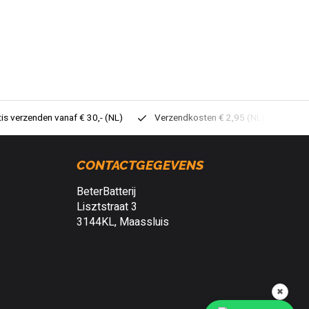
tis verzenden vanaf € 30,- (NL)
Verzendkosten € 2,95 (NL)
Sne
CONTACTGEGEVENS
BeterBatterij
Lisztstraat 3
3144KL, Maassluis
✖