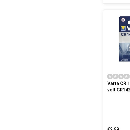
Varta CR 1
volt CR14
€2,99