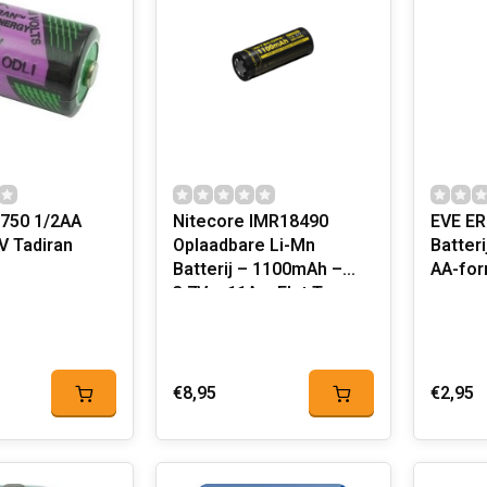
L750 1/2AA
Nitecore IMR18490
EVE ER
6V Tadiran
Oplaadbare Li-Mn
Batteri
Batterij – 1100mAh –
AA-for
3,7V – 11A – Flat Top
€8,95
€2,95