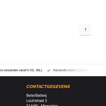
1
tis verzenden vanaf € 30,- (NL)
Verzendkosten € 2,95 (NL)
Sne
CONTACTGEGEVENS
BeterBatterij
Lisztstraat 3