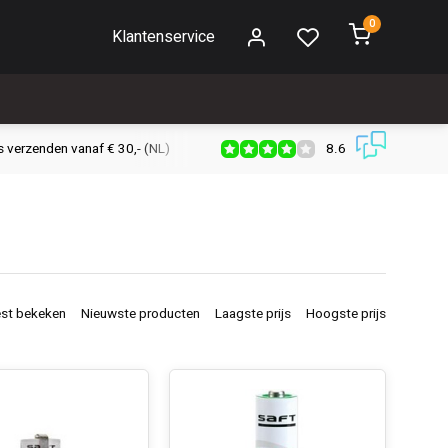
0
Klantenservice
8.6
s verzenden vanaf € 30,- (NL)
Verzendkosten € 2,95 (NL)
Snell
st bekeken
Nieuwste producten
Laagste prijs
Hoogste prijs