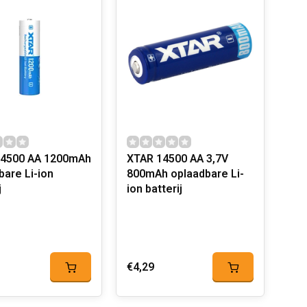
14500 AA 1200mAh
XTAR 14500 AA 3,7V
bare Li-ion
800mAh oplaadbare Li-
j
ion batterij
€4,29