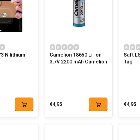
/3 N lithium
Camelion 18650 Li-Ion
Saft LS
3,7V 2200 mAh Camelion
Tag
€4,95
€4,95