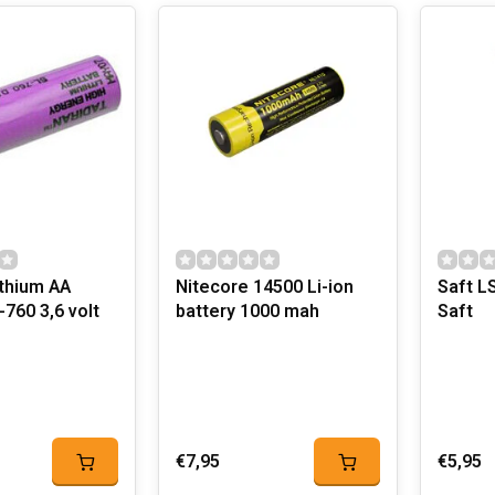
ithium AA
Nitecore 14500 Li-ion
Saft L
-760 3,6 volt
battery 1000 mah
Saft
€7,95
€5,95