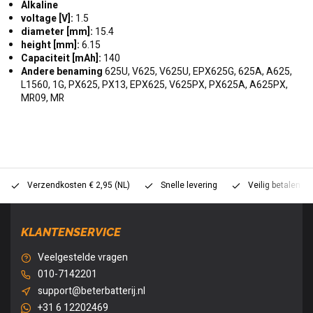
Alkaline
voltage [V]:
1.5
diameter [mm]:
15.4
height [mm]:
6.15
Capaciteit [mAh]:
140
Andere benaming
625U, V625, V625U, EPX625G, 625A, A625,
L1560, 1G, PX625, PX13, EPX625, V625PX, PX625A, A625PX,
MR09, MR
Verzendkosten € 2,95 (NL)
Snelle levering
Veilig betalen (
KLANTENSERVICE
Veelgestelde vragen
010-7142201
support@beterbatterij.nl
+31 6 12202469