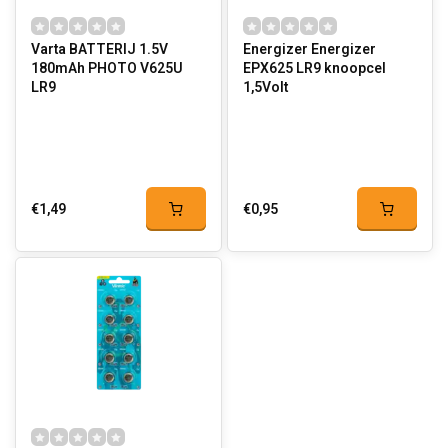
Varta BATTERIJ 1.5V
Energizer Energizer
180mAh PHOTO V625U
EPX625 LR9 knoopcel
LR9
1,5Volt
€1,49
€0,95