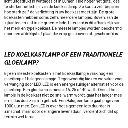
licht uitgedrukt in wattages of in Lumen. Hoe hoger het getal, des
te sterker het licht is van de koelkastlamp. Zo kunt u zelf bepalen
hoe sterk zelf de verlichting in uw koelkast moet zijn. De grote
koelkasten hebben soms zelfs meerdere lampjes. Boven, aan de
zijkanten en / of in de groente lade. Uiteraard is dit afhankelijk van
het merk en type koelkast. De meeste lampjes worden beschermd
door een afdeklijst of plaat die erop geschoven of geschroefd is.
LED KOELKASTLAMP OF EEN TRADITIONELE
GLOEILAMP?
Bij een meeste koelkasten is het koelkastlampje vaak nog een
gloeilamp of halogeen lampje. Tegenwoordig kiezen we vaker voor
vervanging door LED. LED is een energiezuiniger alternatief voor de
gloeilamp. Een gloeilamp is mestal 15, 25 of 40 watt. Omdat het
lampje in de koelkast niet zo snel warm wordt, gaat het langer mee
en is dus duurzaam in gebruik. Een Halogeen lamp gaat ongeveer
1000 uur mee. Een LED is over het algemeen iets duurder in
aanschaf, maar door de langere levensduur , verdient zich dat op
termijn wel terug