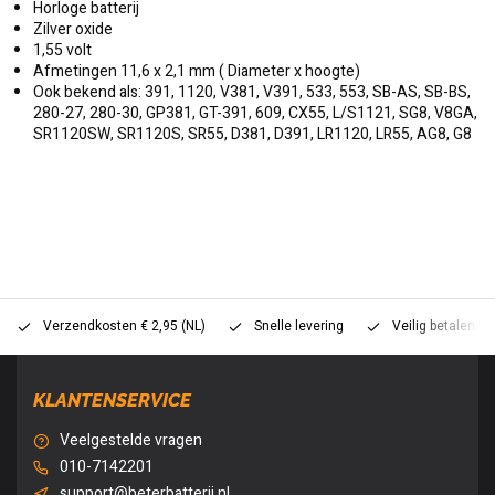
Horloge batterij
Zilver oxide
1,55 volt
Afmetingen 11,6 x 2,1 mm ( Diameter x hoogte)
Ook bekend als: 391, 1120, V381, V391, 533, 553, SB-AS, SB-BS,
280-27, 280-30, GP381, GT-391, 609, CX55, L/S1121, SG8, V8GA,
SR1120SW, SR1120S, SR55, D381, D391, LR1120, LR55, AG8, G8
Verzendkosten € 2,95 (NL)
Snelle levering
Veilig betalen (
KLANTENSERVICE
Veelgestelde vragen
010-7142201
support@beterbatterij.nl