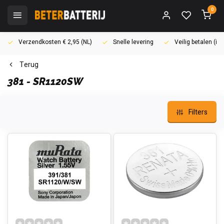
0
Verzendkosten € 2,95 (NL)
Snelle levering
Veilig betalen (i
Terug
381 - SR1120SW
Filters