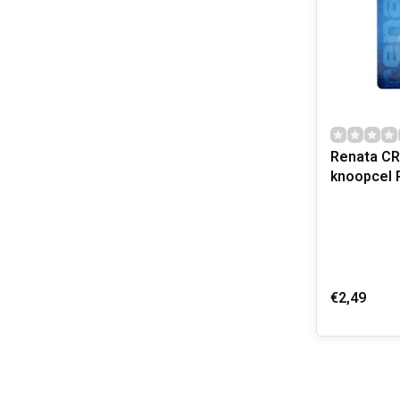
Renata CR
k
€2,49