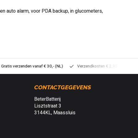
een auto alarm, voor PDA backup, in glucometers,
tis verzenden vanaf € 30,- (NL)
Verzendkosten € 2,95 (NL)
Sne
CONTACTGEGEVENS
BeterBatterij
Lisztstraat 3
3144KL, Maassluis