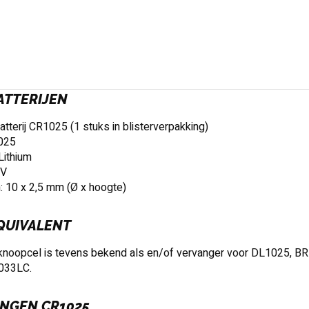
ATTERIJEN
tterij CR1025 (1 stuks in blisterverpakking)
025
Lithium
3V
: 10 x 2,5 mm (Ø x hoogte)
QUIVALENT
noopcel is tevens bekend als en/of vervanger voor DL1025, 
033LC.
NGEN CR1025