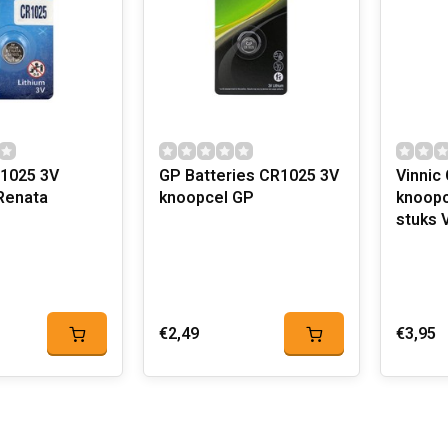
1025 3V
GP Batteries CR1025 3V
Vinnic
noopcel Renata
knoopcel GP
knoopc
s
€2,49
€3,95