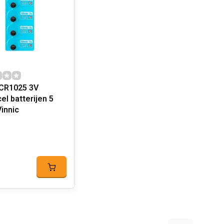
 CR1025 3V
el batterijen 5
tuks Vinnic