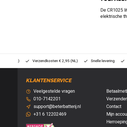
De CR1025 lit
elektrische 
0,- (NL)
Verzendkosten € 2,95 (NL)
Snelle levering
Veil
KLANTENSERVICE
Veelgestelde vragen
Betaalmet
010-7142201
Verzenden
support@beterbatterij.nl
Contact
+31 6 12202469
Mijn accou
Herroepin