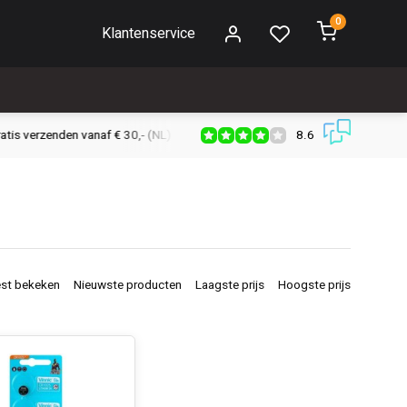
0
Klantenservice
8.6
s verzenden vanaf € 30,- (NL)
Verzendkosten € 2,95 (NL)
Snell
st bekeken
Nieuwste producten
Laagste prijs
Hoogste prijs