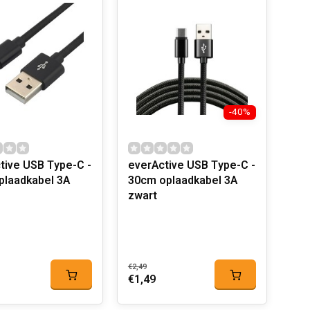
-40%
tive USB Type-C -
everActive USB Type-C -
30cm oplaadkabel 3A
zwart
€2,49
€1,49