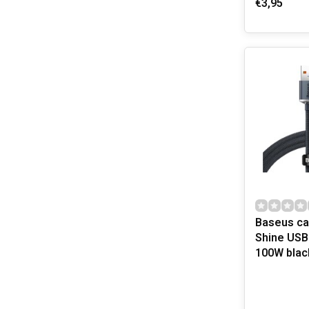
€3,95
Baseus ca
Shine USB
100W blac