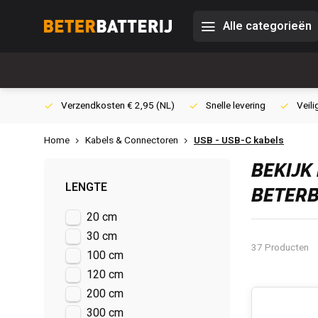
Alle categorieën
0,- (NL)
Verzendkosten € 2,95 (NL)
Snelle levering
Veili
Home
Kabels & Connectoren
USB - USB-C kabels
BEKIJK
LENGTE
BETERB
20 cm
30 cm
37 Producten
100 cm
120 cm
200 cm
300 cm