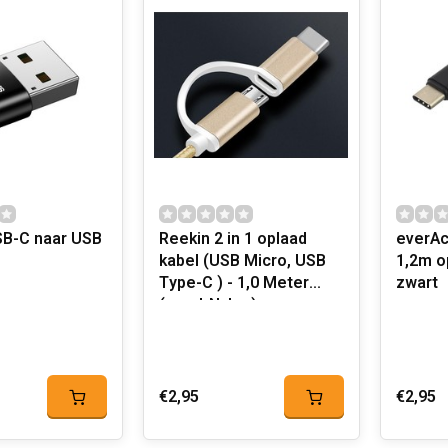
B-C naar USB
Reekin 2 in 1 oplaad
everAc
kabel (USB Micro, USB
1,2m oplaadkabel 3A
Type-C ) - 1,0 Meter
zwart
(goud-Nylon)
€2,95
€2,95