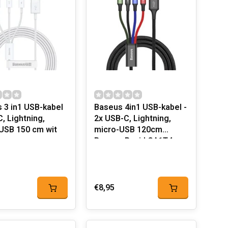
 3 in1 USB-kabel
Baseus 4in1 USB-kabel -
, Lightning,
2x USB-C, Lightning,
USB 150 cm wit
micro-USB 120cm
Baseus Rapid CA1T4-
B01 tot 3,5A
€8,95