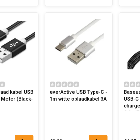
laad kabel USB
everActive USB Type-C -
Baseus
 Meter (Black-
1m witte oplaadkabel 3A
USB-C 
charge
Grijs/