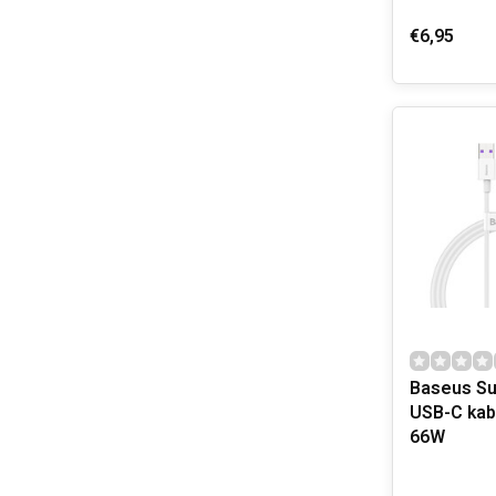
€6,95
Baseus Su
USB-C kabel 1,0 m wit
66W