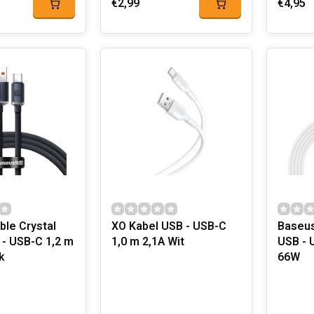
€2,99
€4,95
ble Crystal
XO Kabel USB - USB-C
Baseus
 - USB-C 1,2 m
1,0 m 2,1A Wit
USB - 
k
66W