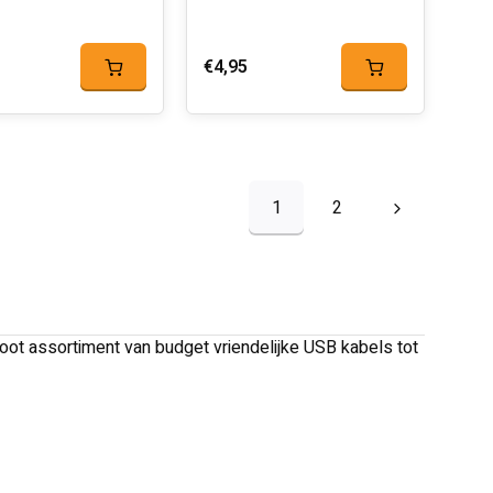
€4,95
1
2
oot assortiment van budget vriendelijke USB kabels tot