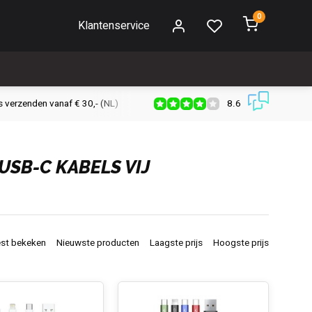
0
Klantenservice
8.6
s verzenden vanaf € 30,- (NL)
Verzendkosten € 2,95 (NL)
Snell
USB-C KABELS VIJ
st bekeken
Nieuwste producten
Laagste prijs
Hoogste prijs