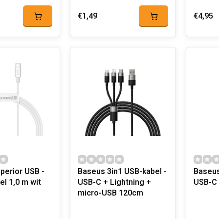
€1,49
€4,95
perior USB -
Baseus 3in1 USB-kabel -
Baseus
USB-C + Lightning +
USB-C 
micro-USB 120cm