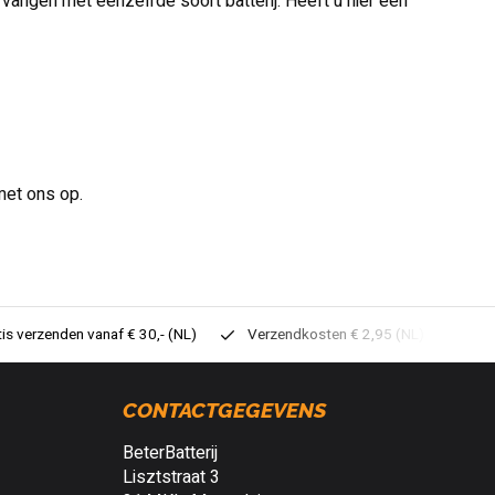
vangen met eenzelfde soort batterij. Heeft u hier een
met ons op.
tis verzenden vanaf € 30,- (NL)
Verzendkosten € 2,95 (NL)
Sne
CONTACTGEGEVENS
BeterBatterij
Lisztstraat 3