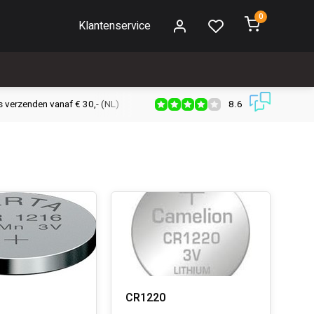
0
Klantenservice
8.6
s verzenden vanaf € 30,- (NL)
Verzendkosten € 2,95 (NL)
Snell
CR1220