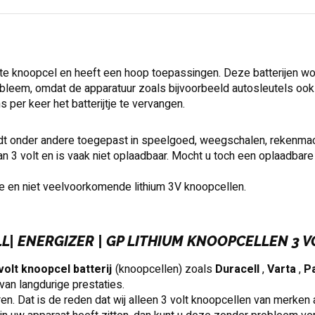
tte knoopcel en heeft een hoop toepassingen. Deze batterijen wo
probleem, omdat de apparatuur zoals bijvoorbeeld autosleutels ook
per keer het batterijtje te vervangen.
wordt onder andere toegepast in speelgoed, weegschalen, rekenma
an 3 volt en is vaak niet oplaadbaar. Mocht u toch een oplaadbare
e en niet veelvoorkomende lithium 3V knoopcellen.
LL| ENERGIZER | GP LITHIUM KNOOPCELLEN 3 V
volt
knoopcel
batterij
(knoopcellen) zoals
Duracell
,
Varta
,
P
an langdurige prestaties.
n. Dat is de reden dat wij alleen 3 volt knoopcellen van merken a