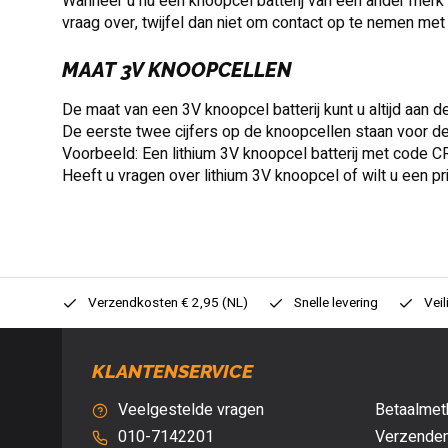
Wanneer u nu een knoopcel batterij van een ander merk 
vraag over, twijfel dan niet om contact op te nemen met
MAAT 3V KNOOPCELLEN
De maat van een 3V knoopcel batterij kunt u altijd aan d
De eerste twee cijfers op de knoopcellen staan voor de
Voorbeeld: Een lithium 3V knoopcel batterij met code 
Heeft u vragen over lithium 3V knoopcel of wilt u een pr
0,- (NL)
Verzendkosten € 2,95 (NL)
Snelle levering
Veil
KLANTENSERVICE
Veelgestelde vragen
Betaalmet
010-7142201
Verzenden