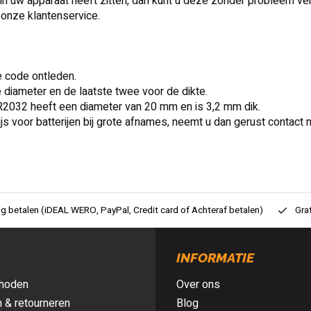
in uw apparaat heeft zitten, dan kunt u deze zonder probleem ver
 onze klantenservice.
e code ontleden.
 diameter en de laatste twee voor de dikte.
CR2032 heeft een diameter van 20 mm en is 3,2 mm dik.
ijs voor batterijen bij grote afnames, neemt u dan gerust contact 
ig betalen (iDEAL WERO, PayPal, Credit card of Achteraf betalen)
Gra
INFORMATIE
hoden
Over ons
 & retourneren
Blog