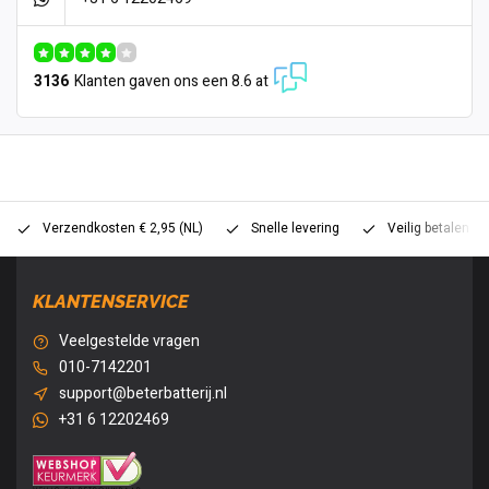
3136
Klanten gaven ons een 8.6 at
Verzendkosten € 2,95 (NL)
Snelle levering
Veilig betalen (
KLANTENSERVICE
Veelgestelde vragen
010-7142201
support@beterbatterij.nl
+31 6 12202469