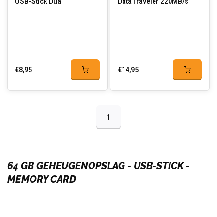
USB-Stick Dual
DataTraveler 220MB/s
€8,95
€14,95
1
64 GB GEHEUGENOPSLAG - USB-STICK -
MEMORY CARD