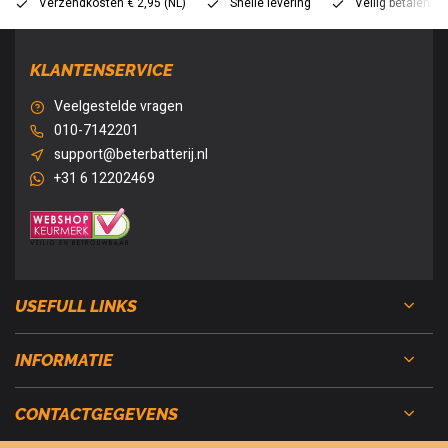
Verzendkosten € 2,95 (NL)
Snelle levering
Veilig betalen (
KLANTENSERVICE
Veelgestelde vragen
010-7142201
support@beterbatterij.nl
+31 6 12202469
USEFULL LINKS
INFORMATIE
CONTACTGEGEVENS