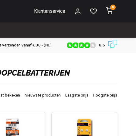
0
Klantenservice
8.6
s verzenden vanaf € 30,- (NL)
Verzendkosten € 2,95 (NL)
Snell
KNOOPCELBATTERIJEN
st bekeken
Nieuwste producten
Laagste prijs
Hoogste prijs