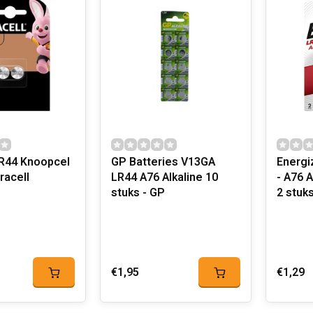
LR44 Knoopcel
GP Batteries V13GA
Energi
racell
LR44 A76 Alkaline 10
- A76 A
stuks - GP
2 stuk
€1,95
€1,29