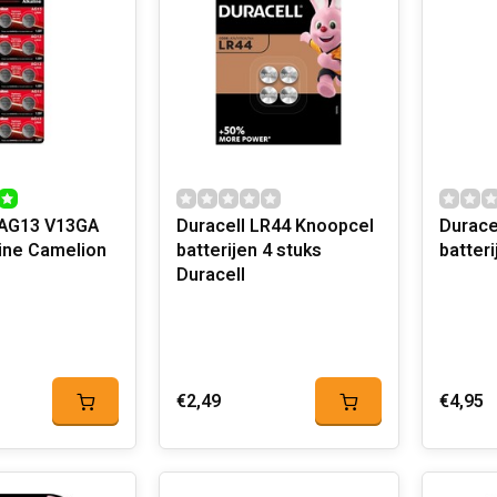
 AG13 V13GA
Duracell LR44 Knoopcel
Durace
line Camelion
batterijen 4 stuks
batter
Duracell
€2,49
€4,95