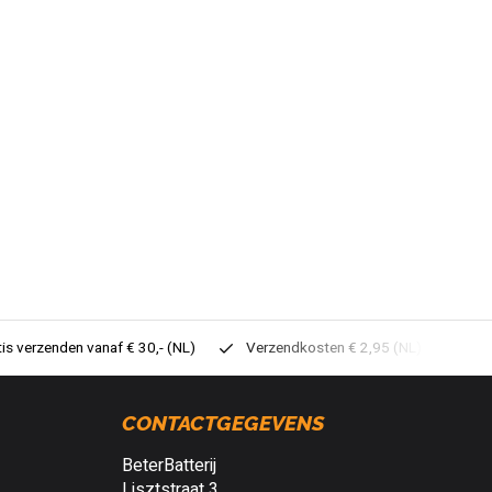
tis verzenden vanaf € 30,- (NL)
Verzendkosten € 2,95 (NL)
Sne
CONTACTGEGEVENS
BeterBatterij
Lisztstraat 3