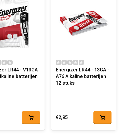
zer LR44 - V13GA
Energizer LR44 - 13GA -
lkaline batterijen
A76 Alkaline batterijen
s
12 stuks
€2,95