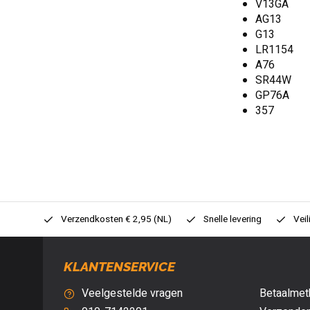
V13GA
AG13
G13
LR1154
A76
SR44W
GP76A
357
0,- (NL)
Verzendkosten € 2,95 (NL)
Snelle levering
Veil
KLANTENSERVICE
Veelgestelde vragen
Betaalmet