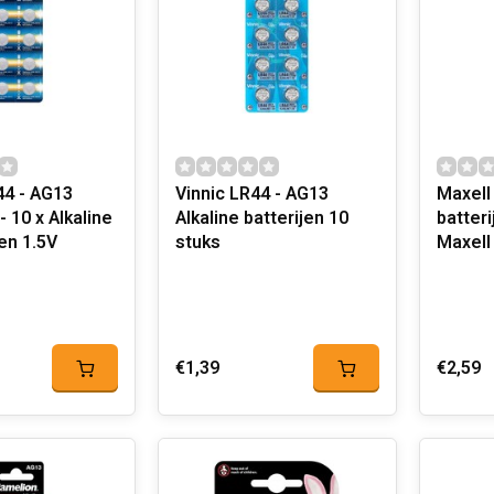
44 - AG13
Vinnic LR44 - AG13
Maxell
- 10 x Alkaline
Alkaline batterijen 10
batter
en 1.5V
stuks
Maxell
€1,39
€2,59