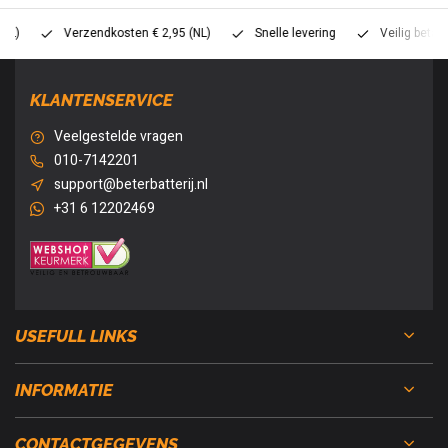
Verzendkosten € 2,95 (NL)
Snelle levering
Veilig betalen (
KLANTENSERVICE
Veelgestelde vragen
010-7142201
support@beterbatterij.nl
+31 6 12202469
USEFULL LINKS
INFORMATIE
CONTACTGEGEVENS