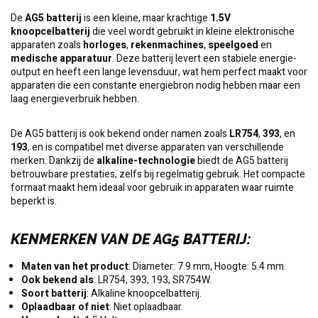
De
AG5 batterij
is een kleine, maar krachtige
1.5V
knoopcelbatterij
die veel wordt gebruikt in kleine elektronische
apparaten zoals
horloges
,
rekenmachines
,
speelgoed
en
medische apparatuur
. Deze batterij levert een stabiele energie-
output en heeft een lange levensduur, wat hem perfect maakt voor
apparaten die een constante energiebron nodig hebben maar een
laag energieverbruik hebben.
De AG5 batterij is ook bekend onder namen zoals
LR754
,
393
, en
193
, en is compatibel met diverse apparaten van verschillende
merken. Dankzij de
alkaline-technologie
biedt de AG5 batterij
betrouwbare prestaties, zelfs bij regelmatig gebruik. Het compacte
formaat maakt hem ideaal voor gebruik in apparaten waar ruimte
beperkt is.
KENMERKEN VAN DE AG5 BATTERIJ
:
Maten van het product
: Diameter: 7.9 mm, Hoogte: 5.4 mm.
Ook bekend als
: LR754, 393, 193, SR754W.
Soort batterij
: Alkaline knoopcelbatterij.
Oplaadbaar of niet
: Niet oplaadbaar.