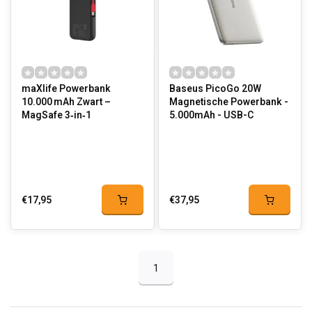
maXlife Powerbank
Baseus PicoGo 20W
10.000 mAh Zwart –
Magnetische Powerbank -
MagSafe 3‑in‑1
5.000mAh - USB-C
€17,95
€37,95
1