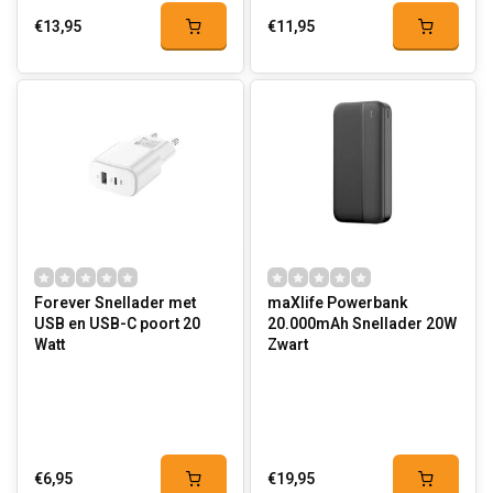
€13,95
€11,95
Forever Snellader met
maXlife Powerbank
USB en USB-C poort 20
20.000mAh Snellader 20W
Watt
Zwart
€6,95
€19,95