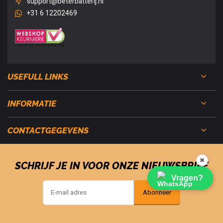
support@beterbatterij.nl
+31 6 12202469
USEFULL LINKS
INFORMATIE
CONTACTGEGEVENS
✖
SCHRIJF JE IN VOOR ONZE NIEUWSBRIEF
Vragen?
Abonneer