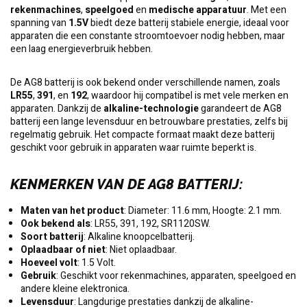
rekenmachines
,
speelgoed
en
medische apparatuur
. Met een
spanning van
1.5V
biedt deze batterij stabiele energie, ideaal voor
apparaten die een constante stroomtoevoer nodig hebben, maar
een laag energieverbruik hebben.
De AG8 batterij is ook bekend onder verschillende namen, zoals
LR55
,
391
, en
192
, waardoor hij compatibel is met vele merken en
apparaten. Dankzij de
alkaline-technologie
garandeert de AG8
batterij een lange levensduur en betrouwbare prestaties, zelfs bij
regelmatig gebruik. Het compacte formaat maakt deze batterij
geschikt voor gebruik in apparaten waar ruimte beperkt is.
KENMERKEN VAN DE AG8 BATTERIJ
:
Maten van het product
: Diameter: 11.6 mm, Hoogte: 2.1 mm.
Ook bekend als
: LR55, 391, 192, SR1120SW.
Soort batterij
: Alkaline knoopcelbatterij.
Oplaadbaar of niet
: Niet oplaadbaar.
Hoeveel volt
: 1.5 Volt.
Gebruik
: Geschikt voor rekenmachines, apparaten, speelgoed en
andere kleine elektronica.
Levensduur
: Langdurige prestaties dankzij de alkaline-