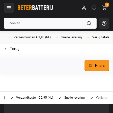
0
Verzendkosten € 2,95 (NL)
Snelle levering
Veilig betalen (i
Terug
Filters
Verzendkosten € 2,95 (NL)
Snelle levering
Veilig betalen (