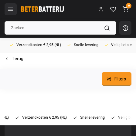
0
Verzendkosten € 2,95 (NL)
Snelle levering
Veilig betalen (i
Terug
Filters
)
Verzendkosten € 2,95 (NL)
Snelle levering
Veilig betalen 