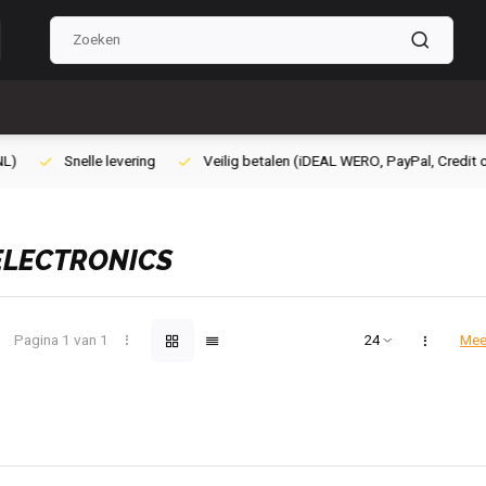
ilig betalen (iDEAL WERO, PayPal, Credit card of Achteraf betalen)
Gra
ELECTRONICS
Pagina 1 van 1
Mee