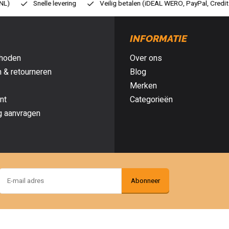
eilig betalen (iDEAL WERO, PayPal, Credit card of Achteraf betalen)
G
INFORMATIE
hoden
Over ons
 & retourneren
Blog
Merken
nt
Categorieën
g aanvragen
Abonneer