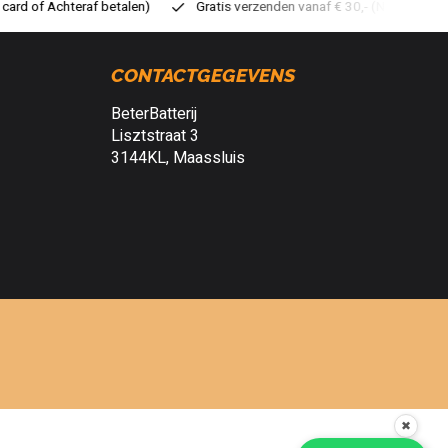
ratis verzenden vanaf € 30,- (NL)
Verzendkosten € 2,95 (NL)
S
CONTACTGEGEVENS
BeterBatterij
Lisztstraat 3
3144KL, Maassluis
✖