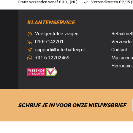
 30,- (NL)
Verzendkosten € 2,95 (NL)
Snelle levering
V
KLANTENSERVICE
Veelgestelde vragen
Betaalmet
010-7142201
Verzenden
support@beterbatterij.nl
Contact
+31 6 12202469
Mijn accou
Herroepin
SCHRIJF JE IN VOOR ONZE NIEUWSBRIEF