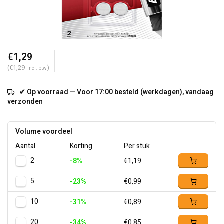
€1,29
(€1,29
)
Incl. btw
✔ Op voorraad — Voor 17:00 besteld (werkdagen), vandaag
verzonden
Volume voordeel
Aantal
Korting
Per stuk
2
-8%
€1,19
5
-23%
€0,99
10
-31%
€0,89
20
-34%
€0,85