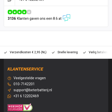
3136
Klanten gaven ons een 8.6 at
Verzendkosten € 2,95 (NL)
Snelle levering
Veilig betalen (
KLANTENSERVICE
Veelgestelde vragen
010-7142201
support@beterbatterij.nl
+31 6 12202469