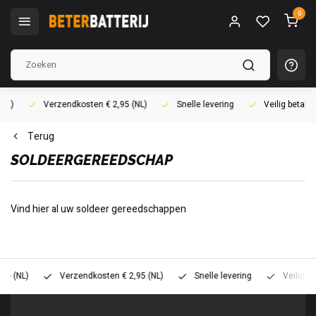
0
Verzendkosten € 2,95 (NL)
Snelle levering
Veilig betalen (i
Terug
SOLDEERGEREEDSCHAP
Vind hier al uw soldeer gereedschappen
L)
Verzendkosten € 2,95 (NL)
Snelle levering
Veilig betalen