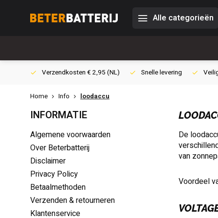
Alle categorieën
0,- (NL)
Verzendkosten € 2,95 (NL)
Snelle levering
Veili
Home
Info
loodaccu
INFORMATIE
LOODAC
Algemene voorwaarden
De loodaccu
verschillen
Over Beterbatterij
van zonnepa
Disclaimer
Privacy Policy
Voordeel va
Betaalmethoden
Verzenden & retourneren
VOLTAG
Klantenservice