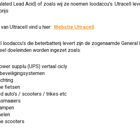
lated Lead Acid) of zoals wij ze noemen loodaccu's. Utracell leve
rijs
van Ultracell vind u hier:
Webstie Ultracell
ll loodaccu's die beterbatterij levert zijn de zogenaamde Genera
eel doeleinden worden ingezet zoals:
wer supplu (UPS) vertaal cicly
 beveiligingsystemen
chting
he fietsen
 auto's / scooters / trikes etc
asmaaiers
lampen
elen
he scooters