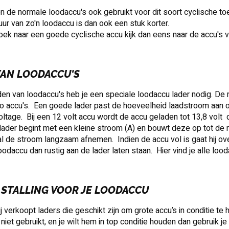
 de normale loodaccu's ook gebruikt voor dit soort cyclische to
ur van zo'n loodaccu is dan ook een stuk korter.
oek naar een goede cyclische accu kijk dan eens naar de accu's 
VAN LOODACCU'S
den van loodaccu's heb je een speciale loodaccu lader nodig. De
 accu's. Een goede lader past de hoeveelheid laadstroom aan op
oltage. Bij een 12 volt accu wordt de accu geladen tot 13,8 volt d
ader begint met een kleine stroom (A) en bouwt deze op tot de 
zal de stroom langzaam afnemen. Indien de accu vol is gaat hij o
oodaccu dan rustig aan de lader laten staan. Hier vind je alle lood
 STALLING VOOR JE LOODACCU
ij verkoopt laders die geschikt zijn om grote accu’s in conditie t
r niet gebruikt, en je wilt hem in top conditie houden dan gebruik 