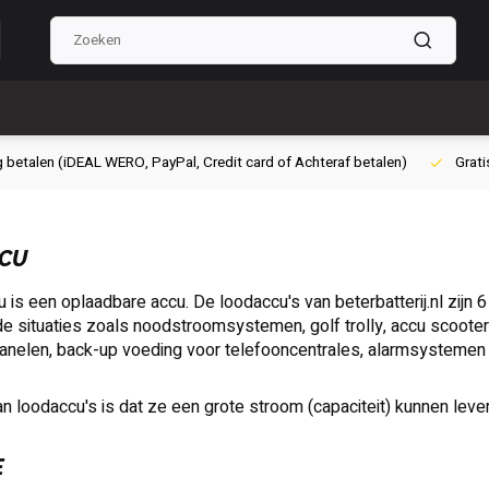
g betalen (iDEAL WERO, PayPal, Credit card of Achteraf betalen)
Grati
CU
 is een oplaadbare accu. De loodaccu's van beterbatterij.nl zijn 6
de situaties zoals noodstroomsystemen, golf trolly, accu scooter
nelen, back-up voeding voor telefooncentrales, alarmsystemen
n loodaccu's is dat ze een grote stroom (capaciteit) kunnen levere
E