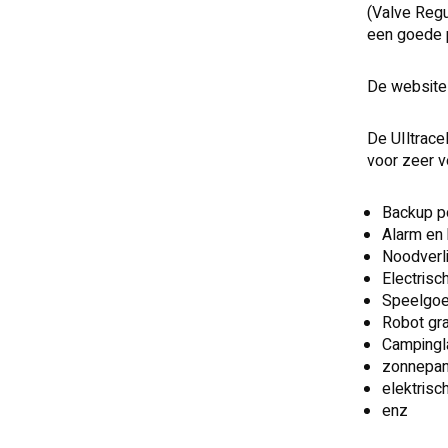
(Valve Regu
een goede p
De website 
De UIltrace
voor zeer v
Backup po
Alarm en
Noodverli
Electrisc
Speelgoed
Robot gr
Camping
zonnepan
elektrisc
enz