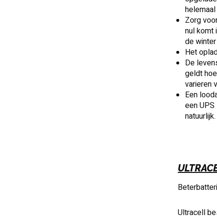
helemaal 
Zorg voor
nul komt 
de winte
Het oplad
De levens
geldt hoe
varieren 
Een looda
een UPS s
natuurlijk.
ULTRA
C
Beterbatteri
Ultracell b