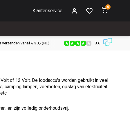
0
Klantenservice
8.6
s verzenden vanaf € 30,- (NL)
Verzendkosten € 2,95 (NL)
Snell
 Volt of 12 Volt. De loodaccu's worden gebruikt in veel
s, camping lampen, voerboten, opslag van elektriciteit
 etc
n, en zijn volledig onderhoudsvrij.