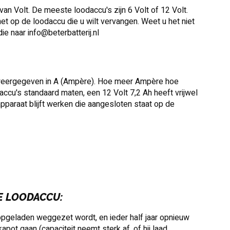
n Volt. De meeste loodaccu's zijn 6 Volt of 12 Volt.
et op de loodaccu die u wilt vervangen. Weet u het niet
die naar
info@beterbatterij.nl
dt weergegeven in A (Ampère). Hoe meer Ampère hoe
daccu's standaard maten, een 12 Volt 7,2 Ah heeft vrijwel
pparaat blijft werken die aangesloten staat op de
E LOODACCU:
 opgeladen weggezet wordt, en ieder half jaar opnieuw
ot gaan (capaciteit neemt sterk af, of hij laad