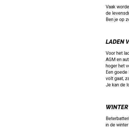
Vaak worden
de levensdu
Ben je op z
LADEN 
Voor het la
AGM en auto
hoger het v
Een goede l
volt gaat, 
Je kan de l
WINTER
Beterbatter
in de winte