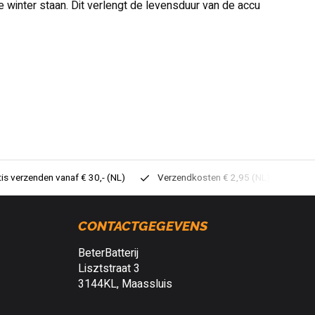
de winter staan. Dit verlengt de levensduur van de accu
tis verzenden vanaf € 30,- (NL)
Verzendkosten € 2,95 (NL)
Sne
CONTACTGEGEVENS
BeterBatterij
Lisztstraat 3
3144KL, Maassluis