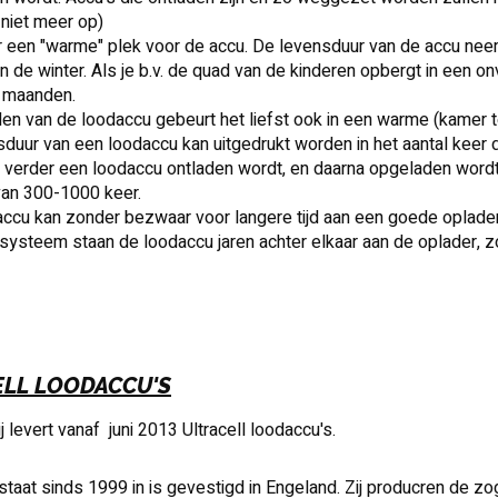
niet meer op)
 een "warme" plek voor de accu. De levensduur van de accu neemt
in de winter. Als je b.v. de quad van de kinderen opbergt in een on
r maanden.
en van de loodaccu gebeurt het liefst ook in een warme (kamer 
duur van een loodaccu kan uitgedrukt worden in het aantal keer
 verder een loodaccu ontladen wordt, en daarna opgeladen wordt
van 300-1000 keer.
ccu kan zonder bezwaar voor langere tijd aan een goede oplader 
ysteem staan de loodaccu jaren achter elkaar aan de oplader, 
ELL
LOODACCU'S
j levert vanaf juni 2013 Ultra
cell
loodaccu's.
estaat sinds 1999 in is gevestigd in Engeland. Zij producren de