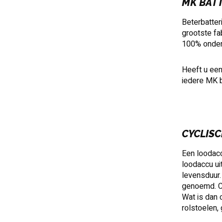
MK BATT
Beterbatter
grootste fa
100% onderh
Heeft u een
iedere MK b
CYCLISC
Een loodacc
loodaccu ui
levensduur.
genoemd. Cy
Wat is dan 
rolstoelen,