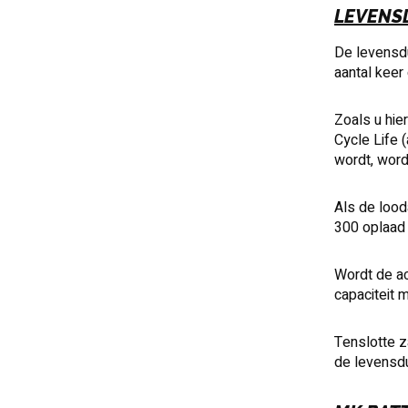
LEVENS
De levensdu
aantal keer
Zoals u hie
Cycle Life 
wordt, wor
Als de lood
300 oplaad 
Wordt de a
capaciteit 
Tenslotte z
de levensdu