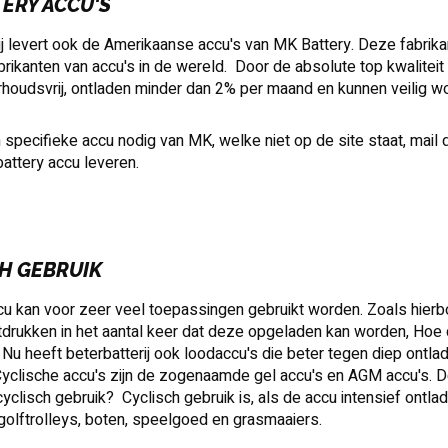
ERY ACCU'S
ij levert ook de Amerikaanse accu's van MK Battery. Deze fabrika
brikanten van accu's in de wereld. Door de absolute top kwaliteit
oudsvrij, ontladen minder dan 2% per maand en kunnen veilig w
 specifieke accu nodig van MK, welke niet op de site staat, mail
attery accu leveren.
H GEBRUIK
u kan voor zeer veel toepassingen gebruikt worden. Zoals hier
tdrukken in het aantal keer dat deze opgeladen kan worden, Hoe 
 Nu heeft beterbatterij ook loodaccu's die beter tegen diep ont
clische accu's zijn de zogenaamde gel accu's en AGM accu's. Dez
cyclisch gebruik? Cyclisch gebruik is, als de accu intensief ontl
 golftrolleys, boten, speelgoed en grasmaaiers.