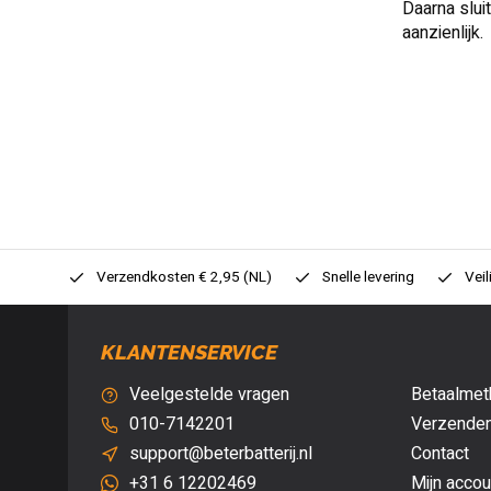
Daarna slui
aanzienlijk.
0,- (NL)
Verzendkosten € 2,95 (NL)
Snelle levering
Veil
KLANTENSERVICE
Veelgestelde vragen
Betaalmet
010-7142201
Verzenden
support@beterbatterij.nl
Contact
+31 6 12202469
Mijn accou