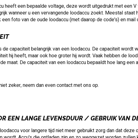
u heeft een bepaalde voltage, deze wordt uitgedrukt met een V va
ngrijk wanneer u een vervangende loodaccu zoekt. Meestal staat h
 een foto van de oude loodaccu (met daarop de code's) en mail 
EIT
s de capaciteit belangrijk van een loodaccu. De capaciteit wor
teit hij heeft, maar ook hoe groter hij wordt. Vaak hebben de loo
lfde maat. De capaciteit van een loodaccu bepaaldt hoe lang een a
niet zeker, neem dan even contact met ons op.
OR EEN LANGE LEVENSDUUR / GEBRUIK VAN D
 loodaccu voor langere tijd niet meer gebruikt zorg dan dat deze
 wordt. Accu's die ontladen zijn en zo weggezet worden zullen kap