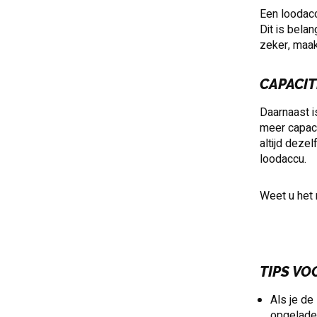
Een loodacc
Dit is bela
zeker, maak
CAPACIT
Daarnaast i
meer capaci
altijd deze
loodaccu.
Weet u het 
TIPS VO
Als je de
opgeladen