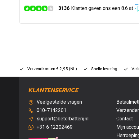
3136
Klanten gaven ons een 8.6 at
0,- (NL)
Verzendkosten € 2,95 (NL)
Snelle levering
Veil
KLANTENSERVICE
Veelgestelde vragen
Betaalmet
010-7142201
Verzenden
support@beterbatterij.nl
Contact
+31 6 12202469
Mijn accou
Herroepin