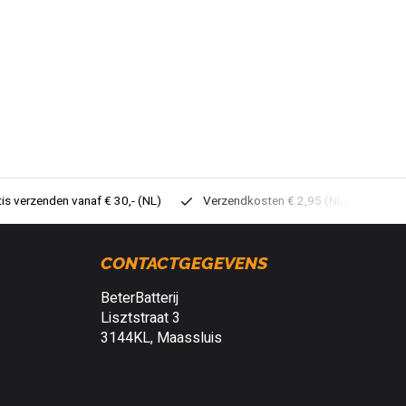
tis verzenden vanaf € 30,- (NL)
Verzendkosten € 2,95 (NL)
Sne
CONTACTGEGEVENS
BeterBatterij
Lisztstraat 3
3144KL, Maassluis