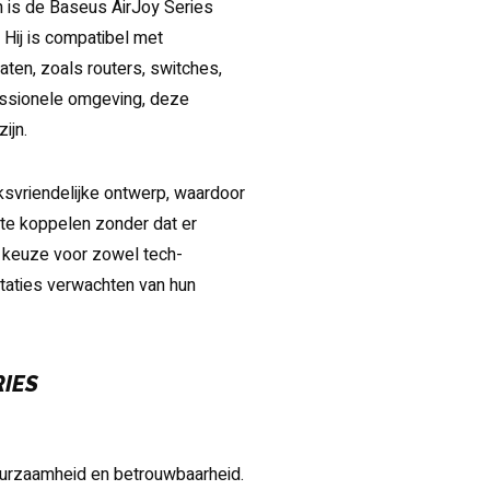
n is de Baseus AirJoy Series
 Hij is compatibel met
ten, zoals routers, switches,
fessionele omgeving, deze
ijn.
ksvriendelijke ontwerp, waardoor
 te koppelen zonder dat er
e keuze voor zowel tech-
staties verwachten van hun
RIES
uurzaamheid en betrouwbaarheid.