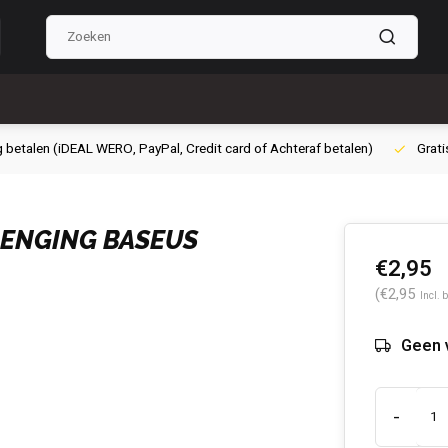
g betalen (iDEAL WERO, PayPal, Credit card of Achteraf betalen)
Grati
ENGING BASEUS
€2,95
(€2,95
Incl. 
Geen v
-