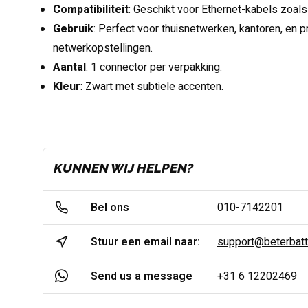
Compatibiliteit
: Geschikt voor Ethernet-kabels zoals
Gebruik
: Perfect voor thuisnetwerken, kantoren, en 
netwerkopstellingen.
Aantal
: 1 connector per verpakking.
Kleur
: Zwart met subtiele accenten.
KUNNEN WIJ HELPEN?
Bel ons
010-7142201
Stuur een email naar:
support@beterbatter
Send us a message
+31 6 12202469