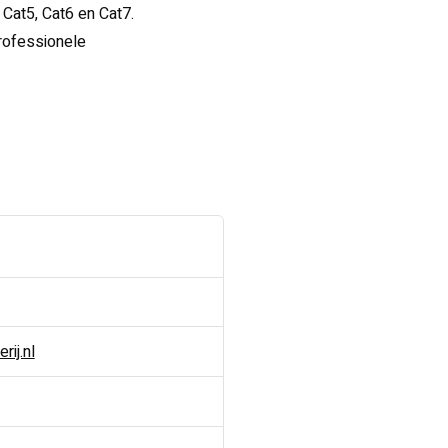
 Cat5, Cat6 en Cat7.
professionele
ij.nl