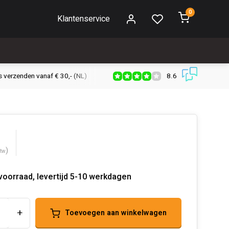
0
Klantenservice
8.6
s verzenden vanaf € 30,- (NL)
Verzendkosten € 2,95 (NL)
Snell
)
btw
oorraad, levertijd 5-10 werkdagen
+
Toevoegen aan winkelwagen