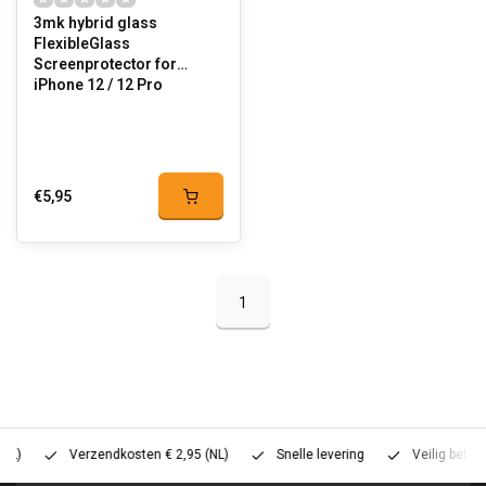
3mk hybrid glass
FlexibleGlass
Screenprotector for
iPhone 12 / 12 Pro
€5,95
1
Verzendkosten € 2,95 (NL)
Snelle levering
Veilig betalen (