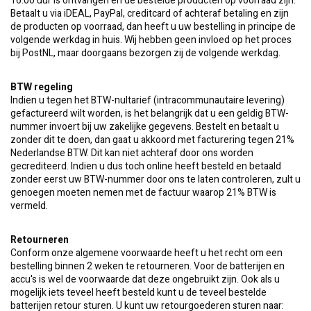
16:00 uur is ontvangen en de bestelde producten op voorraad zijn.
Betaalt u via iDEAL, PayPal, creditcard of achteraf betaling en zijn
de producten op voorraad, dan heeft u uw bestelling in principe de
volgende werkdag in huis. Wij hebben geen invloed op het proces
bij PostNL, maar doorgaans bezorgen zij de volgende werkdag.
BTW regeling
Indien u tegen het BTW-nultarief (intracommunautaire levering)
gefactureerd wilt worden, is het belangrijk dat u een geldig BTW-
nummer invoert bij uw zakelijke gegevens. Bestelt en betaalt u
zonder dit te doen, dan gaat u akkoord met facturering tegen 21%
Nederlandse BTW. Dit kan niet achteraf door ons worden
gecrediteerd. Indien u dus toch online heeft besteld en betaald
zonder eerst uw BTW-nummer door ons te laten controleren, zult u
genoegen moeten nemen met de factuur waarop 21% BTW is
vermeld.
Retourneren
Conform onze algemene voorwaarde heeft u het recht om een
bestelling binnen 2 weken te retourneren. Voor de batterijen en
accu's is wel de voorwaarde dat deze ongebruikt zijn. Ook als u
mogelijk iets teveel heeft besteld kunt u de teveel bestelde
batterijen retour sturen. U kunt uw retourgoederen sturen naar: