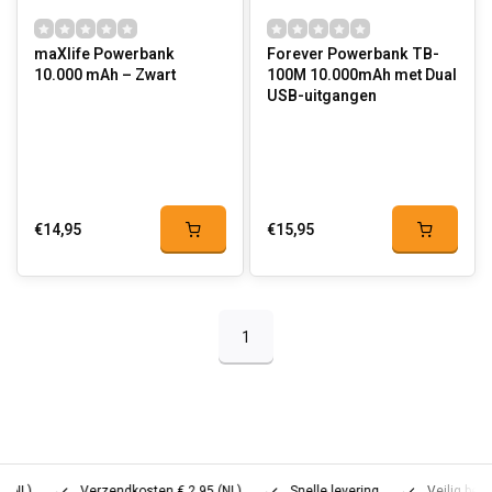
maXlife Powerbank
Forever Powerbank TB-
10.000 mAh – Zwart
100M 10.000mAh met Dual
USB-uitgangen
€14,95
€15,95
1
)
Verzendkosten € 2,95 (NL)
Snelle levering
Veilig betalen 