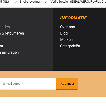
eilig betalen (iDEAL WERO, PayPal, Credit card of Achteraf betalen)
G
INFORMATIE
hoden
Over ons
 & retourneren
Blog
Merken
nt
Categorieën
g aanvragen
Abonneer