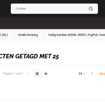
ilig betalen (iDEAL WERO, PayPal, Credit card of Achteraf betalen)
Gra
TEN GETAGD MET 25
Pagina 1 van 1
Mee