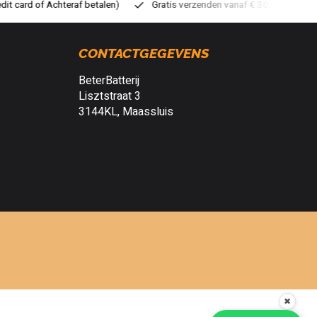
ratis verzenden vanaf € 30,- (NL)
Verzendkosten € 2,95 (NL)
S
CONTACTGEGEVENS
BeterBatterij
Lisztstraat 3
3144KL, Maassluis
✖