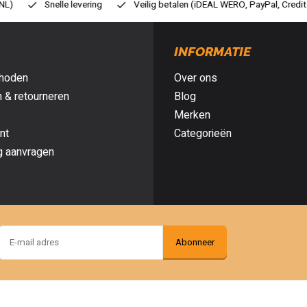
ilig betalen (iDEAL WERO, PayPal, Credit card of Achteraf betalen)
Gr
INFORMATIE
hoden
Over ons
 & retourneren
Blog
Merken
nt
Categorieën
g aanvragen
Abonneer