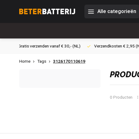
Alle categorieën
30,- (NL)
Verzendkosten € 2,95 (NL)
Snelle levering
Vei
Home
Tags
3126170110619
PRODUC
0 Producten