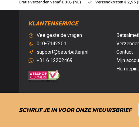
30,- (NL)
Verzendkosten € 2,95 (NL)
Snelle levering
Ve
KLANTENSERVICE
Veelgestelde vragen
Betaalmet
010-7142201
Verzenden
support@beterbatterij.nl
Contact
+31 6 12202469
Mijn accou
Herroepin
SCHRIJF JE IN VOOR ONZE NIEUWSBRIEF