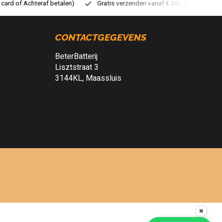
atis verzenden vanaf € 30,- (NL)
Verzendkosten € 2,95 (NL)
S
CONTACTGEGEVENS
BeterBatterij
Lisztstraat 3
3144KL, Maassluis
✖