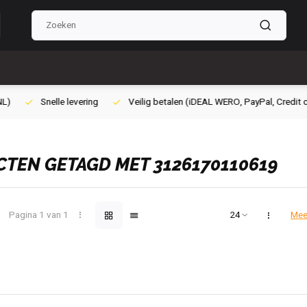
lig betalen (iDEAL WERO, PayPal, Credit card of Achteraf betalen)
Gra
TEN GETAGD MET 3126170110619
Pagina 1 van 1
Mee