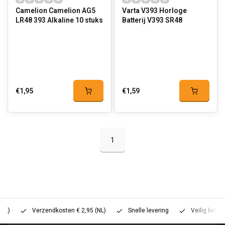
Camelion Camelion AG5
Varta V393 Horloge
LR48 393 Alkaline 10 stuks
Batterij V393 SR48
€1,95
€1,59
1
Verzendkosten € 2,95 (NL)
Snelle levering
Veilig betalen (