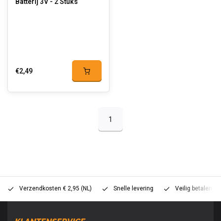
Batterij 3V - 2 Stuks
€2,49
1
Verzendkosten € 2,95 (NL)
Snelle levering
Veilig betalen (