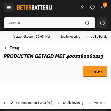
0
Verzendkosten € 2,95 (NL)
Snelle levering
Veilig betalen (i
Terug
PRODUCTEN GETAGD MET 4002280060213
Filters
Verzendkosten € 2,95 (NL)
Snelle levering
Veilig betalen (