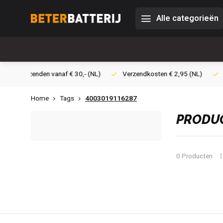
Alle categorieën
0,- (NL)
Verzendkosten € 2,95 (NL)
Snelle levering
Veil
Home
Tags
4003019116287
PRODUC
0 Producten