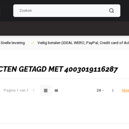
ig betalen (iDEAL WERO, PayPal, Credit card of Achteraf betalen)
Grat
TEN GETAGD MET 4003019116287
Pagina 1 van 1
Mee