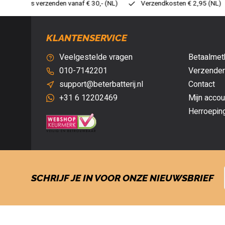
0,- (NL)
Verzendkosten € 2,95 (NL)
Snelle levering
Vei
KLANTENSERVICE
Veelgestelde vragen
Betaalmet
010-7142201
Verzenden
support@beterbatterij.nl
Contact
+31 6 12202469
Mijn accou
Herroepin
SCHRIJF JE IN VOOR ONZE NIEUWSBRIEF