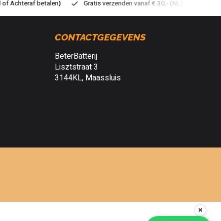
tis verzenden vanaf € 30,- (NL)
Verzendkosten € 2,95 (NL)
Sn
CONTACTGEGEVENS
BeterBatterij
Lisztstraat 3
3144KL, Maassluis
✖