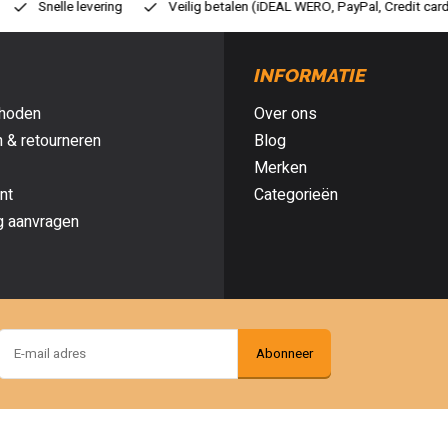
lig betalen (iDEAL WERO, PayPal, Credit card of Achteraf betalen)
Gra
INFORMATIE
hoden
Over ons
 & retourneren
Blog
Merken
nt
Categorieën
g aanvragen
Abonneer