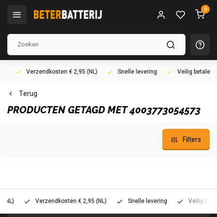
0
Verzendkosten € 2,95 (NL)
Snelle levering
Veilig betalen (i
Terug
PRODUCTEN GETAGD MET 4003773054573
Filters
)
Verzendkosten € 2,95 (NL)
Snelle levering
Veilig betalen 