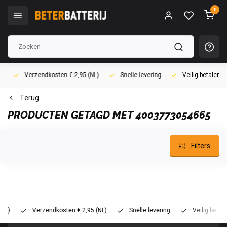
0
Verzendkosten € 2,95 (NL)
Snelle levering
Veilig betalen (i
Terug
PRODUCTEN GETAGD MET 4003773054665
Filters
Verzendkosten € 2,95 (NL)
Snelle levering
Veilig betalen (