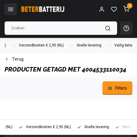
0
Verzendkosten € 2,95 (NL)
Snelle levering
Veilig betalen (i
Terug
PRODUCTEN GETAGD MET 4004533110034
Filters
L)
Verzendkosten € 2,95 (NL)
Snelle levering
Veilig betalen