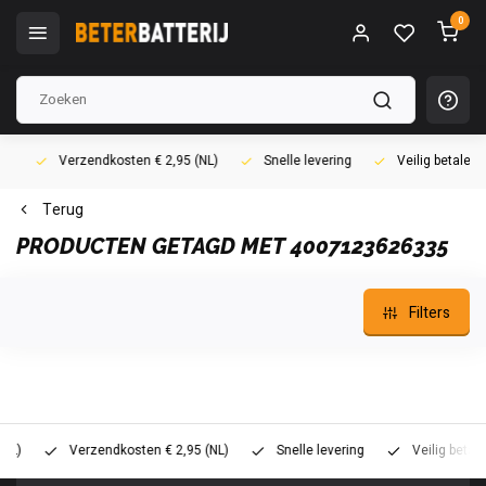
0
Verzendkosten € 2,95 (NL)
Snelle levering
Veilig betalen (i
Terug
PRODUCTEN GETAGD MET 4007123626335
Filters
Verzendkosten € 2,95 (NL)
Snelle levering
Veilig betalen (