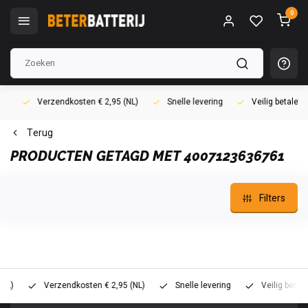
0
Verzendkosten € 2,95 (NL)
Snelle levering
Veilig betalen (i
Terug
PRODUCTEN GETAGD MET 4007123636761
Filters
Verzendkosten € 2,95 (NL)
Snelle levering
Veilig betalen (