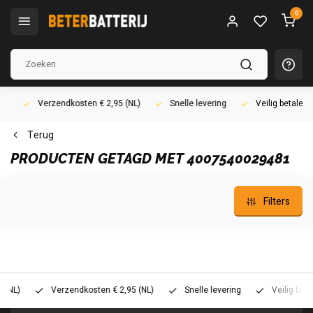
0
Verzendkosten € 2,95 (NL)
Snelle levering
Veilig betalen (i
Terug
PRODUCTEN GETAGD MET 4007540029481
Filters
)
Verzendkosten € 2,95 (NL)
Snelle levering
Veilig betalen 