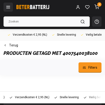
0
Verzendkosten € 2,95 (NL)
Snelle levering
Veilig betalen (i
Terug
PRODUCTEN GETAGD MET 4007540038100
Filters
Verzendkosten € 2,95 (NL)
Snelle levering
Veilig betalen (