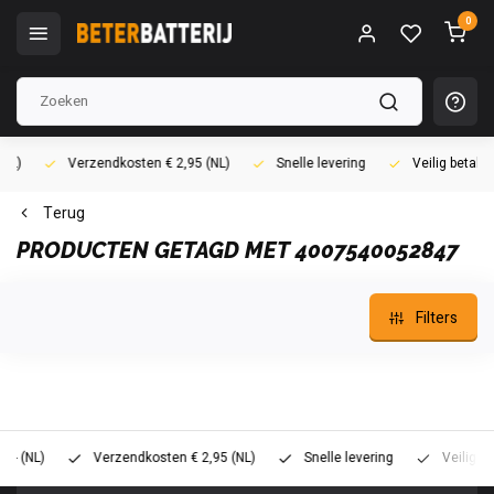
0
Verzendkosten € 2,95 (NL)
Snelle levering
Veilig betalen (i
Terug
PRODUCTEN GETAGD MET 4007540052847
Filters
L)
Verzendkosten € 2,95 (NL)
Snelle levering
Veilig betalen