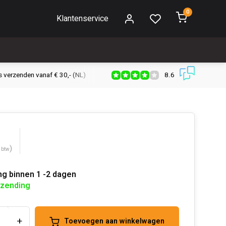
0
Klantenservice
8.6
s verzenden vanaf € 30,- (NL)
Verzendkosten € 2,95 (NL)
Snell
)
. btw
ng binnen 1 -2 dagen
rzending
+
Toevoegen aan winkelwagen