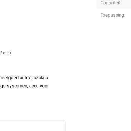
Capaciteit:
Toepassing:
02 mm)
 speelgoed auto's, backup
ings systemen, accu voor