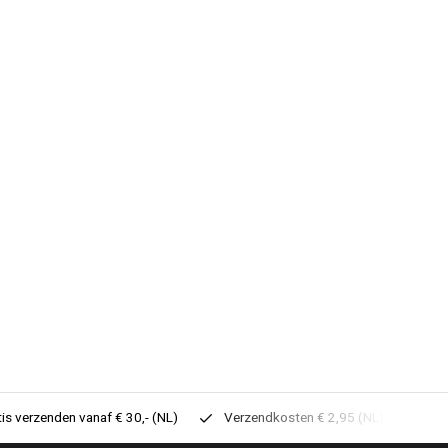
tis verzenden vanaf € 30,- (NL)
Verzendkosten € 2,95 (NL)
Sne