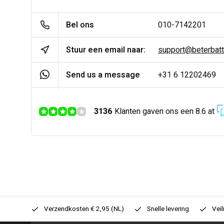
Bel ons
010-7142201
Stuur een email naar:
support@beterbatter
Send us a message
+31 6 12202469
3136
Klanten gaven ons een 8.6 at
0,- (NL)
Verzendkosten € 2,95 (NL)
Snelle levering
Veil