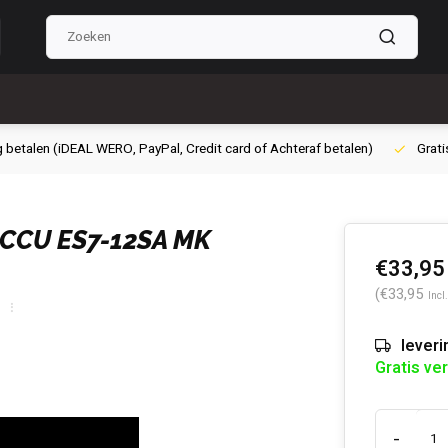
g betalen (iDEAL WERO, PayPal, Credit card of Achteraf betalen)
Grati
ACCU ES7-12SA MK
€33,95
(€33,95
Incl
leveri
Gratis ve
-