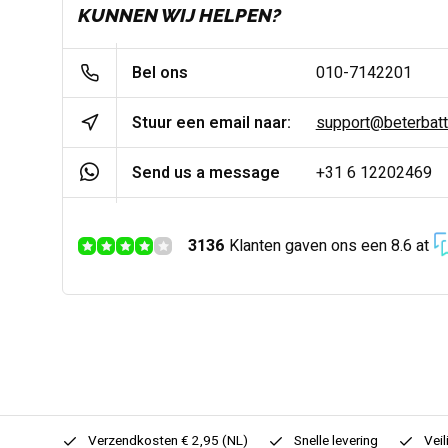
KUNNEN WIJ HELPEN?
Bel ons
010-7142201
Stuur een email naar:
support@beterbatter
Send us a message
+31 6 12202469
3136
Klanten gaven ons een 8.6 at
0,- (NL)
Verzendkosten € 2,95 (NL)
Snelle levering
Veil