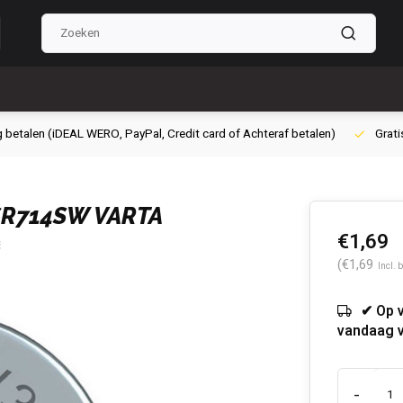
g betalen (iDEAL WERO, PayPal, Credit card of Achteraf betalen)
Grati
SR714SW VARTA
€1,69
(€1,69
Incl. 
✔ Op 
vandaag 
-