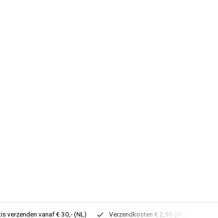
tis verzenden vanaf € 30,- (NL)
Verzendkosten € 2,95 (NL)
Sne