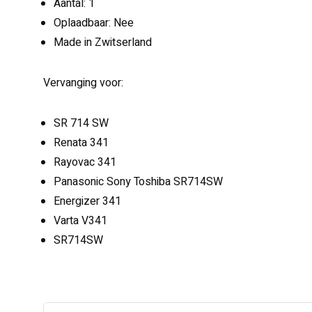
Aantal: 1
Oplaadbaar: Nee
Made in Zwitserland
Vervanging voor:
SR 714 SW
Renata 341
Rayovac 341
Panasonic Sony Toshiba SR714SW
Energizer 341
Varta V341
SR714SW