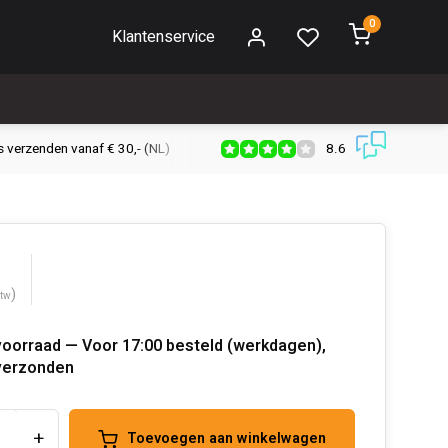
0
Klantenservice
8.6
s verzenden vanaf € 30,- (NL)
Verzendkosten € 2,95 (NL)
Snell
)
btw
voorraad — Voor 17:00 besteld (werkdagen),
verzonden
+
Toevoegen aan winkelwagen