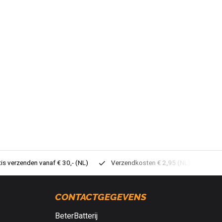
tis verzenden vanaf € 30,- (NL)
Verzendkosten € 2,95 (NL)
Sne
CONTACTGEGEVENS
BeterBatterij