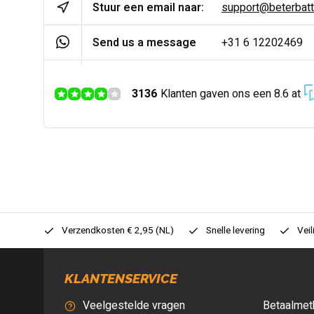
Stuur een email naar:
support@beterbatter
Send us a message
+31 6 12202469
3136
Klanten gaven ons een 8.6 at
0,- (NL)
Verzendkosten € 2,95 (NL)
Snelle levering
Veil
KLANTENSERVICE
Veelgestelde vragen
Betaalmet