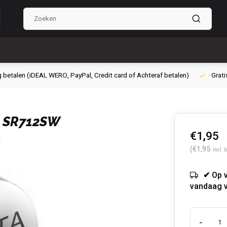
g betalen (iDEAL WERO, PayPal, Credit card of Achteraf betalen)
Grati
J SR712SW
€1,95
(€1,95
Incl. 
✔ Op 
vandaag 
-