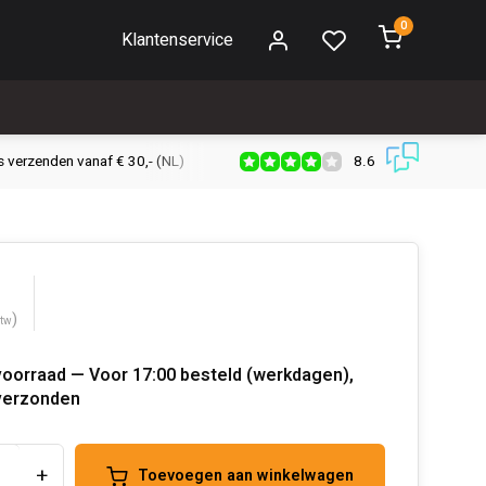
0
Klantenservice
8.6
s verzenden vanaf € 30,- (NL)
Verzendkosten € 2,95 (NL)
Snell
)
btw
voorraad — Voor 17:00 besteld (werkdagen),
verzonden
+
Toevoegen aan winkelwagen