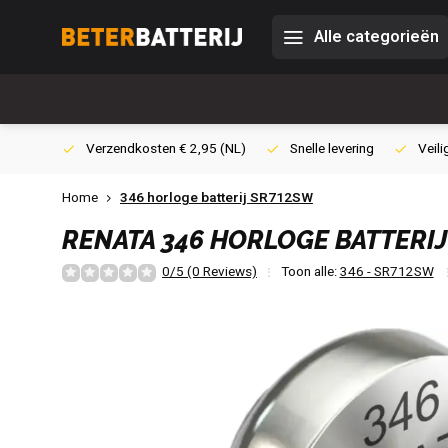
Alle categorieën
0,- (NL)
Verzendkosten € 2,95 (NL)
Snelle levering
Veili
Home
346 horloge batterij SR712SW
RENATA
346 HORLOGE BATTERI
0/5 (0 Reviews)
Toon alle:
346 - SR712SW